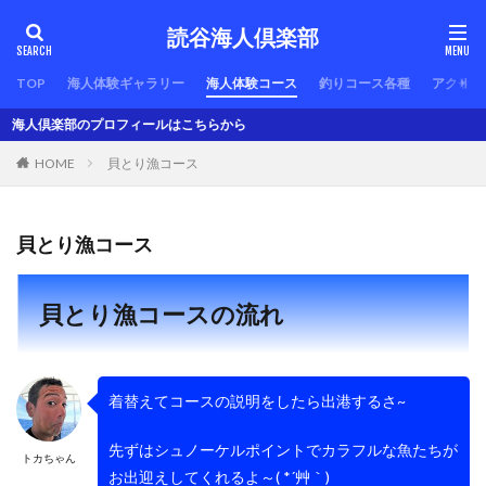
読谷海人倶楽部
TOP
海人体験ギャラリー
海人体験コース
釣りコース各種
アクセス
楽部のプロフィールはこちらから
HOME
貝とり漁コース
貝とり漁コース
貝とり漁コースの流れ
着替えてコースの説明をしたら出港するさ~
先ずはシュノーケルポイントでカラフルな魚たちが
トカちゃん
お出迎えしてくれるよ～( *´艸｀)