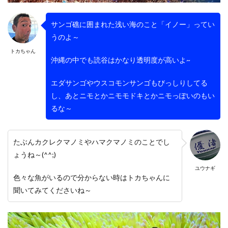
サンゴ礁に囲まれた浅い海のこと「イノー」ってい
うのよ～
トカちゃん
沖縄の中でも読谷はかなり透明度が高いよ~
エダサンゴやウスコモンサンゴもびっしりしてる
し、あとニモとかニモモドキとかニモっぽいのもい
るな～
たぶんカクレクマノミやハマクマノミのことでし
ょうね～(^^;)
ユウナギ
色々な魚がいるので分からない時はトカちゃんに
聞いてみてくださいね～