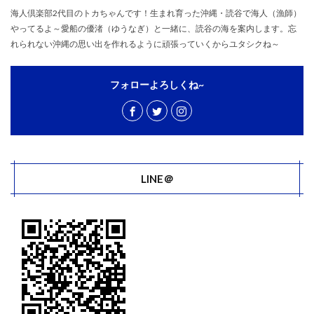
海人倶楽部2代目のトカちゃんです！生まれ育った沖縄・読谷で海人（漁師）
やってるよ～愛船の優渚（ゆうなぎ）と一緒に、読谷の海を案内します。忘
れられない沖縄の思い出を作れるように頑張っていくからユタシクね～
フォローよろしくね~
LINE＠