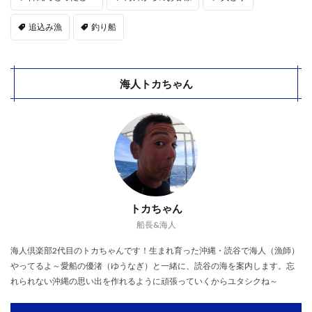
追込み漁
釣り船
海人トカちゃん
トカちゃん
船長&海人
海人倶楽部2代目のトカちゃんです！生まれ育った沖縄・読谷で海人（漁師）
やってるよ～愛船の優渚（ゆうなぎ）と一緒に、読谷の海を案内します。忘
れられない沖縄の思い出を作れるように頑張っていくからユタシクね～