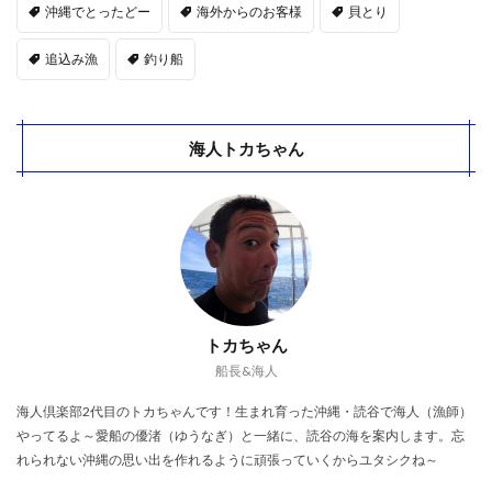
沖縄でとったどー
海外からのお客様
貝とり
追込み漁
釣り船
海人トカちゃん
トカちゃん
船長&海人
海人倶楽部2代目のトカちゃんです！生まれ育った沖縄・読谷で海人（漁師）
やってるよ～愛船の優渚（ゆうなぎ）と一緒に、読谷の海を案内します。忘
れられない沖縄の思い出を作れるように頑張っていくからユタシクね～