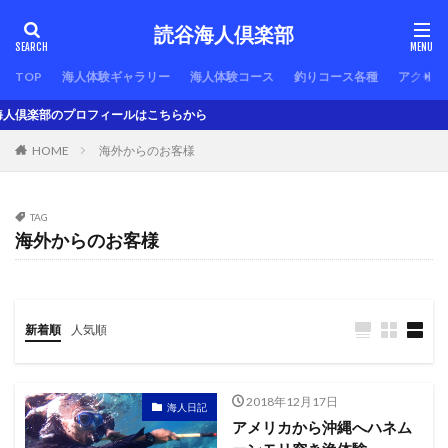
読谷海人倶楽部
TOP
海人体験ギャラリー
海人体験コース
釣りコース各種
アクセス
人倶楽部のプロフィールはこちらから
HOME
海外からのお客様
TAG
海外からのお客様
新着順
人気順
2018年12月17日
海人日記
アメリカから沖縄へハネム